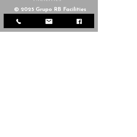
© 2025 Grupo RB Facilities
Todos os direitos reservados
Informações
Sobre Nós
Serviços
Termos
Política
Contato
Orçamento
Trabalhe Conosco