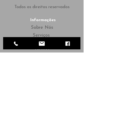
Todos os direitos reservados
Informações
Sobre Nós
Serviços
Termos
Política
Contato
Orçamento
Trabalhe Conosco